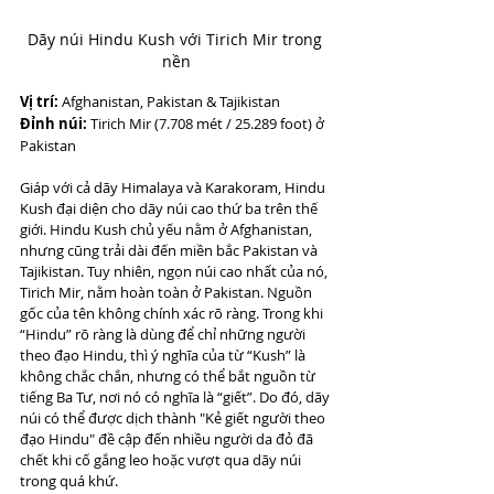
Dãy núi Hindu Kush với Tirich Mir trong 
nền
Vị trí:
 Afghanistan, Pakistan & Tajikistan
Đỉnh núi:
 Tirich Mir (7.708 mét / 25.289 foot) ở 
Pakistan
Giáp với cả dãy Himalaya và Karakoram, Hindu 
Kush đại diện cho dãy núi cao thứ ba trên thế 
giới. Hindu Kush chủ yếu nằm ở Afghanistan, 
nhưng cũng trải dài đến miền bắc Pakistan và 
Tajikistan. Tuy nhiên, ngọn núi cao nhất của nó, 
Tirich Mir, nằm hoàn toàn ở Pakistan. Nguồn 
gốc của tên không chính xác rõ ràng. Trong khi 
“Hindu” rõ ràng là dùng để chỉ những người 
theo đạo Hindu, thì ý nghĩa của từ “Kush” là 
không chắc chắn, nhưng có thể bắt nguồn từ 
tiếng Ba Tư, nơi nó có nghĩa là “giết”. Do đó, dãy 
núi có thể được dịch thành "Kẻ giết người theo 
đạo Hindu" đề cập đến nhiều người da đỏ đã 
chết khi cố gắng leo hoặc vượt qua dãy núi 
trong quá khứ.