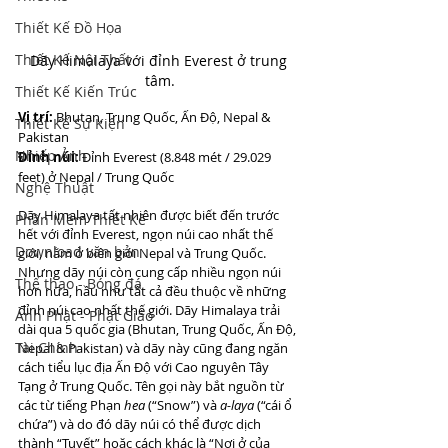
Thiết Kế Đồ Họa
Thiết Kế Nội Thất
Dãy Himalaya với đỉnh Everest ở trung 
tâm.
Thiết Kế Kiến Trúc
Vị trí:
 Bhutan, Trung Quốc, Ấn Độ, Nepal & 
Thiết Kế Sự Kiện
Pakistan
Nhiếp Ảnh
Đỉnh núi:
 Đỉnh Everest (8.848 mét / 29.029 
feet) ở Nepal / Trung Quốc
Nghệ Thuật
Dãy Himalaya tất nhiên được biết đến trước 
Phần Mềm Thiết Kế
hết với đỉnh Everest, ngọn núi cao nhất thế 
Download văn bản
giới, nằm ở biên giới Nepal và Trung Quốc. 
Nhưng dãy núi còn cung cấp nhiều ngọn núi 
Thể thao - Bóng đá
hơn nữa, hầu như tất cả đều thuộc về những 
đỉnh núi cao nhất thế giới. Dãy Himalaya trải 
Ảnh Phật - Phật Giáo
dài qua 5 quốc gia (Bhutan, Trung Quốc, Ấn Độ, 
Tài Chính
Nepal & Pakistan) và dãy này cũng đang ngăn 
cách tiểu lục địa Ấn Độ với Cao nguyên Tây 
Tạng ở Trung Quốc. Tên gọi này bắt nguồn từ 
các từ tiếng Phạn 
hea
 (“Snow”) và 
a-laya
 (“cái ổ 
chứa”) và do đó dãy núi có thể được dịch 
thành “Tuyết” hoặc cách khác là “Nơi ở của 