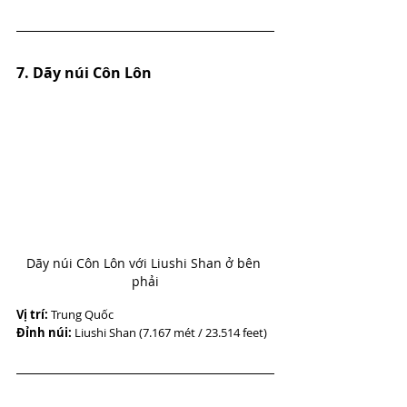
7. Dãy núi Côn Lôn
Dãy núi Côn Lôn với Liushi Shan ở bên 
phải
Vị trí: 
Trung Quốc
Đỉnh núi:
 Liushi Shan (7.167 mét / 23.514 feet)