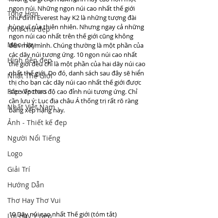
ngọn núi. Những ngọn núi cao nhất thế giới 
Tổng Hợp
như đỉnh Everest hay K2 là những tượng đài 
hùng vĩ của thiên nhiên. Nhưng ngay cả những 
Font chữ đẹp
ngọn núi cao nhất trên thế giới cũng không 
Mẹo Hay
đến một mình. Chúng thường là một phần của 
các dãy núi tương ứng. 10 ngọn núi cao nhất 
Hình nền đẹp
thế giới đều chỉ là một phần của hai dãy núi cao 
nhất thế giới. Do đó, danh sách sau đây sẽ hiển 
Nhất Thế Giới
thị cho bạn các dãy núi cao nhất thế giới được 
Free Vectors
sắp xếp theo độ cao đỉnh núi tương ứng. Chỉ 
cần lưu ý: Lục địa châu Á thống trị rất rõ ràng 
Nhất Việt Nam
bảng xếp hạng này.
Ảnh - Thiết kế đẹp
Người Nổi Tiếng
Logo
Giải Trí
Hướng Dẫn
Thơ Hay Thơ Vui
10 Dãy núi cao nhất Thế giới (tóm tắt)
Lời Hay Ý Đẹp