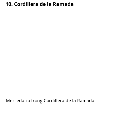
10. Cordillera de la Ramada
Mercedario trong Cordillera de la Ramada
Vị trí:
 Argentina
Đỉnh núi:
 Mercedario (6.720 mét / 22.050 feet)