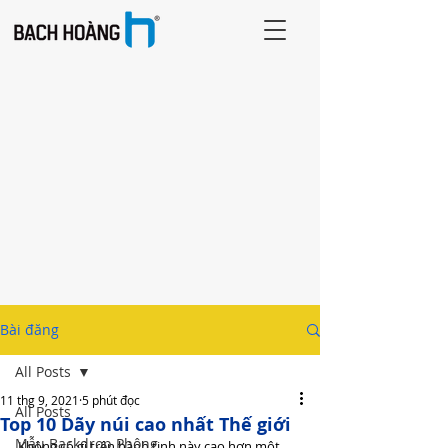
Bài đăng
All Posts
11 thg 9, 2021
5 phút đọc
All Posts
Top 10 Dãy núi cao nhất Thế giới
Mẫu Backdrop Phông
Không có gì trên hành tinh này cao hơn một 