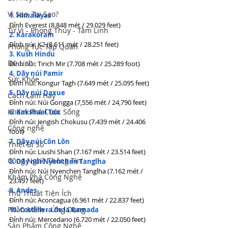
Vì Sao, Tại Sao?
1. Himalayas
Đỉnh Everest (8.848 mét / 29.029 feet)
Tử Vi - Phong Thủy - Tâm Linh
2. Karakoram
Đỉnh núi: K2 (8.611 mét / 28.251 feet)
Phong Tục Tập Quán
3. Kush Hindu
Du Lịch
Đỉnh núi: Tirich Mir (7.708 mét / 25.289 foot)
4. Dãy núi Pamir
Sức Khỏe
Đỉnh núi: Kongur Tagh (7.649 mét / 25.095 feet)
5. Dãy núi Daxue
Cách Làm Hay
Đỉnh núi: Núi Gongga (7,556 mét / 24,790 feet)
Khám Phá Cuộc Sống
6. Kakshaal Too
Đỉnh núi: Jengish Chokusu (7.439 mét / 24.406 
Công nghệ
foot)
7. Dãy núi Côn Lôn
Thiết Bị Số
Đỉnh núi: Liushi Shan (7.167 mét / 23.514 feet)
Công Nghệ Thông Tin
8. Dãy núi Nyenchen Tanglha
Đỉnh núi: Núi Nyenchen Tanglha (7.162 mét / 
Khám Phá Công Nghệ
23.497 feet)
9. Andes
Thủ Thuật Tiện Ích
Đỉnh núi: Aconcagua (6.961 mét / 22.837 feet)
Phần Mềm - Ứng Dụng
10. Cordillera de la Ramada
Đỉnh núi: Mercedario (6.720 mét / 22.050 feet)
Sản Phẩm Công Nghệ