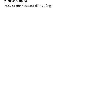
2. NEW GUINEA
785,753 km² / 303,381 dặm vuông
3. BORNEO
748,168 km² / 288,869 dặm vuông
4. MADAGASCAR
587,041 km² / 226,658 dặm vuông
5. ĐẢO BAFFIN 
507,451 km² / 195,928 dặm vuông
6. SUMATRA
443,066 km² / 182,812 dặm vuông
7. HONSHU
225.800 km² / 87.200 dặm vuông
8. ĐẢO VICTORIA
217,291 km² / 83,897 dặm vuông
9. ĐẢO ANH
209,331 km² / 80,823 dặm vuông