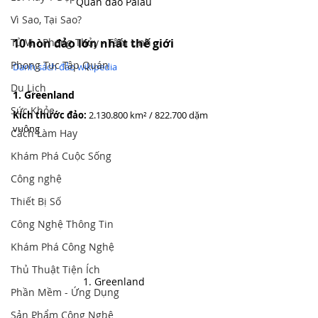
Quần đảo Palau
Vì Sao, Tại Sao?
Tử Vi - Phong Thủy - Tâm Linh
10 hòn đảo lớn nhất thế giới
Phong Tục Tập Quán
Danh sách đảo wikipedia
Du Lịch
1. Greenland
Sức Khỏe
Kích thước đảo:
 2.130.800 km² / 822.700 dặm 
vuông
Cách Làm Hay
Khám Phá Cuộc Sống
Công nghệ
Thiết Bị Số
Công Nghệ Thông Tin
Khám Phá Công Nghệ
Thủ Thuật Tiện Ích
1. Greenland
Phần Mềm - Ứng Dụng
Sản Phẩm Công Nghệ