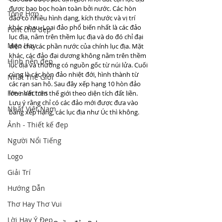
được bao bọc hoàn toàn bởi nước. Các hòn 
Tổng Hợp
đảo có nhiều hình dạng, kích thước và vị trí 
khác nhau. Loại đảo phổ biến nhất là các đảo 
Font chữ đẹp
lục địa, nằm trên thềm lục địa và do đó chỉ đại 
Mẹo Hay
diện cho các phần nước của chính lục địa. Mặt 
khác, các đảo đại dương không nằm trên thềm 
Hình nền đẹp
lục địa và thường có nguồn gốc từ núi lửa. Cuối 
cùng là các hòn đảo nhiệt đới, hình thành từ 
Nhất Thế Giới
các rạn san hô. Sau đây xếp hạng 10 hòn đảo 
Free Vectors
lớn nhất trên thế giới theo diện tích đất liền. 
Lưu ý rằng chỉ có các đảo mới được đưa vào 
Nhất Việt Nam
bảng xếp hạng, các lục địa như Úc thì không.
Ảnh - Thiết kế đẹp
Người Nổi Tiếng
Logo
Giải Trí
Hướng Dẫn
Thơ Hay Thơ Vui
Lời Hay Ý Đẹp