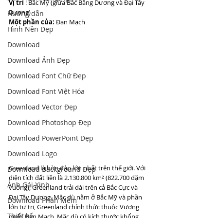
Vị trí
 : Bắc Mỹ (giữa Bắc Băng Dương và Đại Tây 
Dương)
Hướng dẫn
Một phần của:
 Đan Mạch
Hình Nền Đẹp
Download
Download Ảnh Đẹp
Download Font Chữ Đẹp
Download Font Việt Hóa
Download Vector Đẹp
Download Photoshop Đẹp
Download PowerPoint Đẹp
Download Logo
Greenland là hòn đảo lớn nhất trên thế giới. Với 
Download Background Đẹp
diện tích đất liền là 2.130.800 km² (822.700 dặm 
Ảnh Gái Xinh
vuông), Greenland trải dài trên cả Bắc Cực và 
Đại Tây Dương. Mặc dù nằm ở Bắc Mỹ và phần 
Download Phần Mềm
lớn tự trị, Greenland chính thức thuộc Vương 
Thiết kế
quốc Đan Mạch. Mặc dù có kích thước khổng 