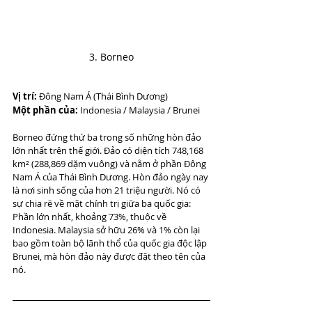
3. Borneo
Vị trí:
 Đông Nam Á (Thái Bình Dương)
Một phần của:
 Indonesia / Malaysia / Brunei
Borneo đứng thứ ba trong số những hòn đảo 
lớn nhất trên thế giới. Đảo có diện tích 748,168 
km² (288,869 dặm vuông) và nằm ở phần Đông 
Nam Á của Thái Bình Dương. Hòn đảo ngày nay 
là nơi sinh sống của hơn 21 triệu người. Nó có 
sự chia rẽ về mặt chính trị giữa ba quốc gia: 
Phần lớn nhất, khoảng 73%, thuộc về 
Indonesia. Malaysia sở hữu 26% và 1% còn lại 
bao gồm toàn bộ lãnh thổ của quốc gia độc lập 
Brunei, mà hòn đảo này được đặt theo tên của 
nó.