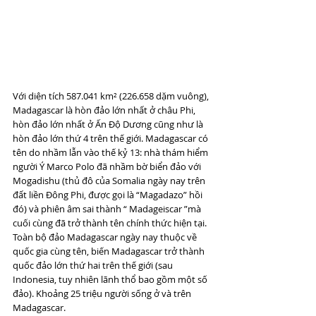
Với diện tích 587.041 km² (226.658 dặm vuông), 
Madagascar là hòn đảo lớn nhất ở châu Phi, 
hòn đảo lớn nhất ở Ấn Độ Dương cũng như là 
hòn đảo lớn thứ 4 trên thế giới. Madagascar có 
tên do nhầm lẫn vào thế kỷ 13: nhà thám hiểm 
người Ý Marco Polo đã nhầm bờ biển đảo với 
Mogadishu (thủ đô của Somalia ngày nay trên 
đất liền Đông Phi, được gọi là “Magadazo” hồi 
đó) và phiên âm sai thành “ Madageiscar ”mà 
cuối cùng đã trở thành tên chính thức hiện tại. 
Toàn bộ đảo Madagascar ngày nay thuộc về 
quốc gia cùng tên, biến Madagascar trở thành 
quốc đảo lớn thứ hai trên thế giới (sau 
Indonesia, tuy nhiên lãnh thổ bao gồm một số 
đảo). Khoảng 25 triệu người sống ở và trên 
Madagascar.