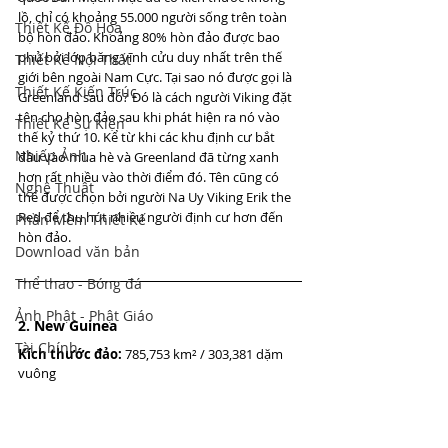
lồ, chỉ có khoảng 55.000 người sống trên toàn 
Thiết Kế Đồ Họa
bộ hòn đảo. Khoảng 80% hòn đảo được bao 
phủ bởi lớp băng vĩnh cửu duy nhất trên thế 
Thiết Kế Nội Thất
giới bên ngoài Nam Cực. Tại sao nó được gọi là 
Thiết Kế Kiến Trúc
Greenland sau đó? Đó là cách người Viking đặt 
tên cho hòn đảo sau khi phát hiện ra nó vào 
Thiết Kế Sự Kiện
thế kỷ thứ 10. Kể từ khi các khu định cư bắt 
Nhiếp Ảnh
đầu vào mùa hè và Greenland đã từng xanh 
hơn rất nhiều vào thời điểm đó. Tên cũng có 
Nghệ Thuật
thể được chọn bởi người Na Uy Viking Erik the 
Red để thu hút nhiều người định cư hơn đến 
Phần Mềm Thiết Kế
hòn đảo.
Download văn bản
Thể thao - Bóng đá
Ảnh Phật - Phật Giáo
2. New Guinea
Tài Chính
Kích thước đảo:
 785,753 km² / 303,381 dặm 
vuông