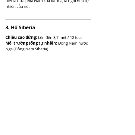
biệt là nửa phía Nam của lục địa, là ngôi nhà tự 
nhiên của nó.
3. Hổ Siberia
Chiều cao đứng:
 Lên đến 3,7 mét / 12 feet
Môi trường sống tự nhiên:
 Đông Nam nước 
Nga (Đông Nam Siberia)