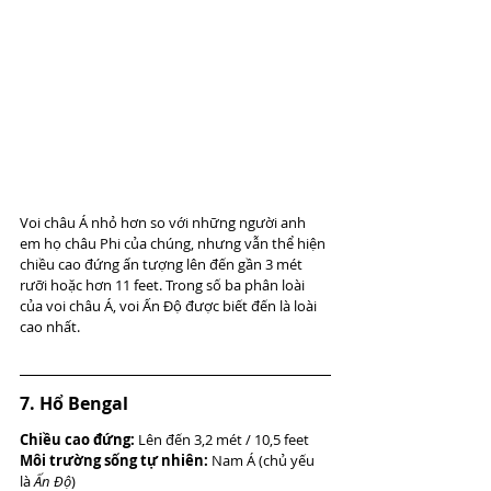
Voi châu Á nhỏ hơn so với những người anh 
em họ châu Phi của chúng, nhưng vẫn thể hiện 
chiều cao đứng ấn tượng lên đến gần 3 mét 
rưỡi hoặc hơn 11 feet. Trong số ba phân loài 
của voi châu Á, voi Ấn Độ được biết đến là loài 
cao nhất.
7. Hổ Bengal
Chiều cao đứng:
 Lên đến 3,2 mét / 10,5 feet
Môi trường sống tự nhiên:
 Nam Á (chủ yếu 
là 
Ấn Độ
)