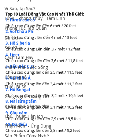
Vì Sao, Tại Sao?
Top 10 Loài Động Vật Cao Nhất Thế Giới:
Tử Vi - Phong Thủy - Tâm Linh
1. Hươu cao cổ
Chiều cao đứng: lên đến 6 mét / 20 feet
Phong Tục Tập Quán
2. Voi Châu Phi
Chiều cao đứng : lên đến 4 mét / 13 feet
Du Lịch
3. Hổ Siberia
Sức Khỏe
Chiều cao đứng: Lên đến 3,7 mét / 12 feet
4. Liger
Cách Làm Hay
Chiều cao đứng : lên đến 3,6 mét / 11,8 feet
5. Gấu Bắc Cực
Khám Phá Cuộc Sống
Chiều cao đứng: lên đến 3,5 mét / 11,5 feet
Công nghệ
6. Voi châu Á
Chiều cao đứng: lên đến 3,4 mét / 11,3 feet
Thiết Bị Số
7. Hổ Bengal
Chiều cao đứng: Lên đến 3,2 mét / 10,5 feet
Công Nghệ Thông Tin
8. Nai sừng tấm
Khám Phá Công Nghệ
Chiều cao đứng: lên đến 3,1 mét / 10,2 feet
9. Gấu xám
Thủ Thuật Tiện Ích
Chiều cao đứng : lên đến 2,9 mét / 9,5 feet
10. Đà điểu
Phần Mềm - Ứng Dụng
Chiều cao đứng: lên đến 2,8 mét / 9,2 feet
Sản Phẩm Công Nghệ