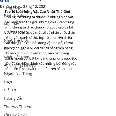
Giới
Đã cập nhật:
3 thg 12, 2021
Tổng Hợp
Top 10 Loài Động Vật Cao Nhất Thế Giới
 - 
Font chữ đẹp
Con người chúng ta thuộc về những sinh vật 
cao nhất trên thế giới, nhưng chiều cao trung 
Mẹo Hay
bình chúng ta chắc chắn không đủ cao để lọt 
Hình nền đẹp
vào Top 10 (mặc dù một số cá nhân chắc chắn 
sẽ lọt vào danh sách). Top 10 dựa trên chiều 
Nhất Thế Giới
cao đứng của các loài động vật, do đó, cá voi 
theo định nghĩa bị loại trừ. Vì bảng xếp hạng 
Free Vectors
chỉ bao gồm động vật sống, nên bạn cũng 
Nhất Việt Nam
đừng mong đợi bất kỳ loài khủng long nào. Đọc 
tiếp để tìm hiểu chính xác những loài động vật 
Ảnh - Thiết kế đẹp
nào hiện là sinh vật cao nhất trên hành tinh 
Người Nổi Tiếng
này.
Logo
Giải Trí
Hướng Dẫn
Thơ Hay Thơ Vui
Lời Hay Ý Đẹp