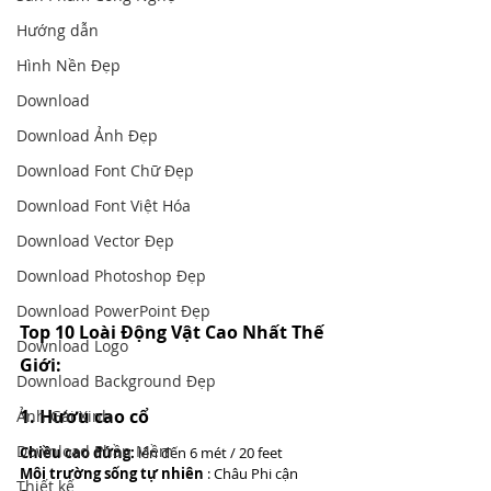
Hướng dẫn
Hình Nền Đẹp
Download
Download Ảnh Đẹp
Download Font Chữ Đẹp
Download Font Việt Hóa
Download Vector Đẹp
Download Photoshop Đẹp
Download PowerPoint Đẹp
Top 10 Loài Động Vật Cao Nhất Thế 
Download Logo
Giới:
Download Background Đẹp
1. Hươu cao cổ
Ảnh Gái Xinh
Download Phần Mềm
Chiều cao đứng:
 lên đến 6 mét / 20 feet
Môi trường sống tự nhiên
 : Châu Phi cận 
Thiết kế