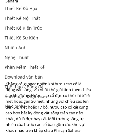
Sahara
Thiết Kế Đồ Họa
Thiết Kế Nội Thất
Thiết Kế Kiến Trúc
Thiết Kế Sự Kiện
Nhiếp Ảnh
Nghệ Thuật
Phần Mềm Thiết Kế
Download văn bản
Không có gì ngạc nhiên khi hươu cao cổ là 
Thể thao - Bóng đá
động vật sống cao nhất thế giới tính theo chiều 
cao khi đứng. Hươu cao cổ đực có thể dài tới 6 
Ảnh Phật - Phật Giáo
mét hoặc gần 20 mét, nhưng với chiều cao lên 
Tài Chính
đến 5,2 mét hoặc 17 bộ, hươu cao cổ cái cũng 
cao hơn bất kỳ động vật sống trên cạn nào 
khác, dù là đực hay cái. Môi trường sống tự 
nhiên của hươu cao cổ bao gồm các khu vực 
khác nhau trên khắp châu Phi cận Sahara.