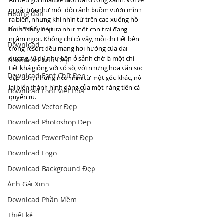
An đều gợi nhắc về một đại dương xanh. Với vẻ 
ngoài tựa như một đôi cánh buồm vươn mình 
Hướng dẫn
ra biển, nhưng khi nhìn từ trên cao xuống hồ 
Hình Nền Đẹp
bơi sẽ thấy nó tựa như một con trai đang 
ngậm ngọc. Không chỉ có vậy, mỗi chi tiết bên 
Download
trong resort đều mang hơi hướng của đại 
dương. Ví dụ như bên ở sảnh chờ là một chi 
Download Ảnh Đẹp
tiết khá giống với vỏ sò, với những hoa văn sọc 
Download Font Chữ Đẹp
dập dờn, nhưng nếu nhìn từ một góc khác, nó 
lại biến thành hình dáng của một nàng tiên cá 
Download Font Việt Hóa
quyến rũ. 
Download Vector Đẹp
Download Photoshop Đẹp
Download PowerPoint Đẹp
Download Logo
Download Background Đẹp
Ảnh Gái Xinh
Download Phần Mềm
Thiết kế