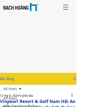
Bài đăng
All Posts
12 thg 8, 2024
9 phút đọc
All Posts
Vinpearl Resort & Golf Nam Hội An
Mẫu Backdrop Phông