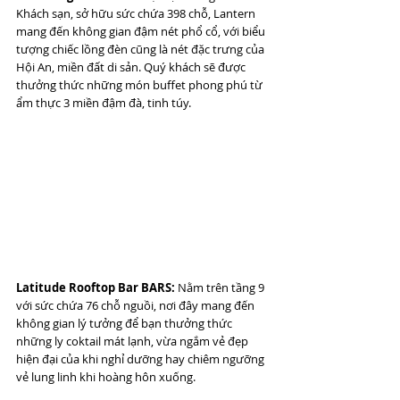
Khách sạn, sở hữu sức chứa 398 chỗ, Lantern 
mang đến không gian đậm nét phổ cổ, với biểu 
tượng chiếc lồng đèn cũng là nét đặc trưng của 
Hội An, miền đất di sản. Quý khách sẽ được 
thưởng thức những món buffet phong phú từ 
ẩm thực 3 miền đậm đà, tinh túy.
Latitude Rooftop Bar BARS:
 Nằm trên tầng 9 
với sức chứa 76 chỗ nguồi, nơi đây mang đến 
không gian lý tưởng để bạn thưởng thức 
những ly coktail mát lạnh, vừa ngắm vẻ đẹp 
hiện đại của khi nghỉ dưỡng hay chiêm ngưỡng 
vẻ lung linh khi hoàng hôn xuống.