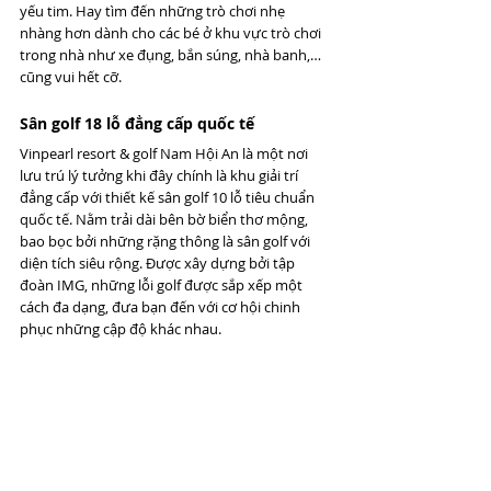
yếu tim. Hay tìm đến những trò chơi nhẹ 
nhàng hơn dành cho các bé ở khu vực trò chơi 
trong nhà như xe đụng, bắn súng, nhà banh,… 
cũng vui hết cỡ.
Sân golf 18 lỗ đẳng cấp quốc tế
Vinpearl resort & golf Nam Hội An là một nơi 
lưu trú lý tưởng khi đây chính là khu giải trí 
đẳng cấp với thiết kế sân golf 10 lỗ tiêu chuẩn 
quốc tế. Nằm trải dài bên bờ biển thơ mộng, 
bao bọc bởi những rặng thông là sân golf với 
diện tích siêu rộng. Được xây dựng bởi tập 
đoàn IMG, những lỗi golf được sắp xếp một 
cách đa dạng, đưa bạn đến với cơ hội chinh 
phục những cập độ khác nhau.