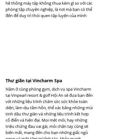
hệ thống máy tập không thua kém gì so với các 
phòng tập chuyên nghiệp, là nơi mà bạn có thể 
đến để duy trì thói quen tập luyện của mình
Thư giãn tại Vincharm Spa 
Nằm ở cùng phòng gym, dịch vụ spa Vincharm 
tại Vinpearl resort & golf Hội An sẽ đưa bạn đến 
với những liệu trình chăm sóc sức khỏe toàn 
diện, làm dịu tầm hồn, thể xác bằng những mùi 
tinh dầu thư giãn và những liệu trình kết hợp 
cổ điển và hiện đại. Mọi mệt mỏi, hay những 
triệu chứng đau vai gái, mỏi chân tay cũng sẽ 
biến mất, mang đến cho bạn những giấc ngủ 
ngon và một tâm trí tỉnh táo, khỏe mạnh