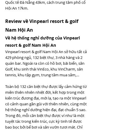
Quốc tế Đà Nẵng 43km, cách trung tâm phố cổ 
Hội An 17km. 
Review về Vinpearl resort & golf 
Nam Hội An 
Về hệ thống nghỉ dưỡng của Vinpearl 
resort & golf Nam Hội An 
Vinpearl resort & golf Nam Hội An sở hữu tất cả 
429 phòng ngủ, 132 biệt thự, 3 nhà hàng và 2 
quán bar. Ngoài ra còn có hồ bơi, bãi biển, sân 
Golf, khu sinh thái VinEco, khu VinCharm, sân 
tennis, khu tập gym, trung tâm mua sắm,…
Toàn bộ 132 căn biệt thự được lấy cảm hứng từ 
miền thiên nhiên nhiệt đới, kết hợp trong một 
kiến trúc đương đại, mới lạ, tạo ra một Vinpearl 
có cảnh quan gần gũi với thiên nhiên, cùng một 
hệ thống nghỉ dưỡng hiện đại, đạt chuẩn 5 sao. 
Trong đó, mỗi căn biệt thự được ví như là một 
tuyệt tác trong kiến trúc, cực kỳ tinh tế được 
bao bọc bởi bể bơi và sân vườn tươi mát. Chỉ 