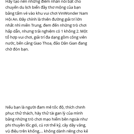
Hãy tạo nên những điểm nhấn nổi bật cho 
chuyến du lịch biển đầy thơ mộng của bạn 
bằng tấm vé vào khu vui chơi VinWonder Nam 
Hội An. Đây chính là thiên đường giải trí lớn 
nhất nhì miền Trung, đem đến những trò chơi 
hấp dẫn, nhưng trải nghiệm có 1 không 2. Một 
tổ hợp vui chơi, giải trí đa dạng gồm công viên 
nước, bến cảng Giao Thoa, đảo Dân Gian đang 
chờ đón bạn.
Nếu bạn là người đam mê tốc độ, thích chinh 
phục thử thách, hãy thử tài gan lỳ của mình 
bằng những trò chơi mạo hiểm bên ngoài như 
phi thuyền lốc gió, cú rơi thế kỷ, cây dây văng, 
vũ điệu trên khống,… không dành riêng cho kẻ 