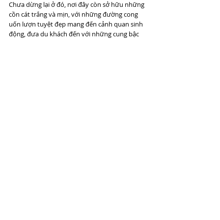
Chưa dừng lại ở đó, nơi đây còn sở hữu những 
cồn cát trắng và mịn, với những đường cong 
uốn lượn tuyệt đẹp mang đến cảnh quan sinh 
động, đưa du khách đến với những cung bậc 
cảm xúc tuyệt vời. Chắc đó, sân golf 18 lỗ ngay 
cạnh resort cũng sẽ mang đến cho bạn giây 
phút khó quên. 
Trải nghiệm River Safari lần đầu tiên có 
mặt tại Việt Nam 
River Safari Vinpearl Nam Hội An được biết đến 
là công viên động vật hoang đã trên sông đầu 
tiên và là duy nhất ở Việt Nam. Đến đây, bạn sẽ 
được thám hiểm mô hình vườn thú với hình 
thức đặc biệt, đó chính là du khảo bằng đường 
Thủy. Thay vì ngồi trên những chiếc xe tuk tuk 
để nhìn ngắm những bạn thú đáng yêu qua 
cửa kính, giờ đây bạn sẽ được ngồi trên thuyền 
để khám phá cuộc sống hoang dã của chúng ở 
hai bên bờ. Nào là ngựa vằn, hươu cao cổ, tê 
giác, hổ Bengal,…