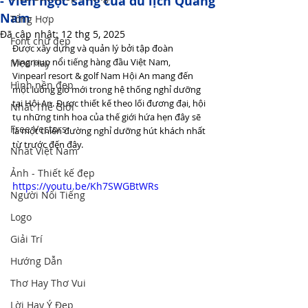
- Viên ngọc sáng của du lịch Quảng
Nam
Tổng Hợp
Đã cập nhật:
12 thg 5, 2025
Font chữ đẹp
Được xây dựng và quản lý bởi tập đoàn 
Vingroup nổi tiếng hàng đầu Việt Nam, 
Mẹo Hay
Vinpearl resort & golf Nam Hội An mang đến 
Hình nền đẹp
một luồng gió mới trong hệ thống nghỉ dưỡng 
tại Hội An. Được thiết kế theo lối đương đại, hội 
Nhất Thế Giới
tụ những tinh hoa của thế giới hứa hẹn đây sẽ 
Free Vectors
là một thiên đường nghỉ dưỡng hút khách nhất 
từ trước đến đây.
Nhất Việt Nam
Ảnh - Thiết kế đẹp
https://youtu.be/Kh7SWGBtWRs
Người Nổi Tiếng
Logo
Giải Trí
Hướng Dẫn
Thơ Hay Thơ Vui
Lời Hay Ý Đẹp