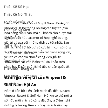
Thiết Kế Đồ Họa
Thiết Kế Nội Thất
Thiết Kế Kiến Trúc
Đến với Vinpearl resort & golf Nam Hội An, đó 
không chỉ là hệ thống những căn biệt thự xa 
Thiết Kế Sự Kiện
hoa đẳng cấp 5 sao, mà du khách còn được trải 
Nhiếp Ảnh
nghiệm sức hút của một tổ hợp nghỉ dưỡng, 
giải trí và spa với những dịch vụ tốt nhất. Bạn 
Nghệ Thuật
sẽ thích thú với 
hồ bơi vô cực hình con sò rộng 
2.300m2, kéo dài ra bãi biển cát trắng rộng lớn
, 
Phần Mềm Thiết Kế
yêu thích các trò chơi ở công viên giải trí 
Download văn bản
Vinwonder, lạc vào vườn thú du khảo trên 
sông hay là sân gofl 18 hố tiêu chuẩn quốc tế. 
Thể thao - Bóng đá
Ảnh Phật - Phật Giáo
Đánh giá về vị trí của Vinpearl & 
Tài Chính
Golf Nam Hội An 
Nằm ở bên bờ biển Bình Minh dài đến 1.300m, 
Vinpearl Resort & Golf Nam Hội An có thể nói là 
sở hữu một vị trí vô cùng đắc địa, là điểm nghỉ 
dưỡng lý tưởng. Resort có vị trí cách sân bay 