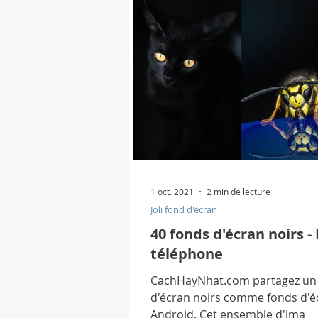
Pourquoi pourquoi?
Horosc
Comment faire
Coutumes et
Appareils numériques
Info
1 oct. 2021
2 min de lecture
Joli fond d'écran
Applications de programme
40 fonds d'écran noirs 
téléphone
Télécharger de belles images
CachHayNhat.com partagez un 
d'écran noirs comme fonds d'é
Android. Cet ensemble d'ima