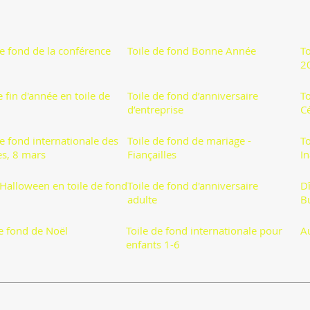
de fond de la conférence
Toile de fond Bonne Année
T
2
e fin d'année en toile de
Toile de fond d’anniversaire
To
d’entreprise
C
de fond internationale des
Toile de fond de mariage -
To
s, 8 mars
Fiançailles
I
'Halloween en toile de fond
Toile de fond d'anniversaire
Dî
adulte
B
de fond de Noël
Toile de fond internationale pour
A
enfants 1-6