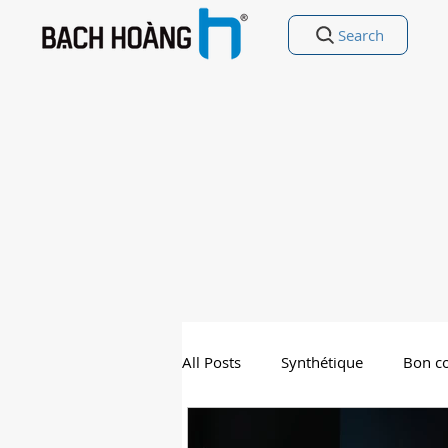
Search
All Posts
Synthétique
Bon co
Le meilleur au Vietnam
Div