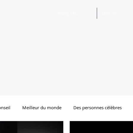
Trang Chủ
Liên hệ
nseil
Meilleur du monde
Des personnes célèbres
ertissement
Bonne poésie Poésie drôle