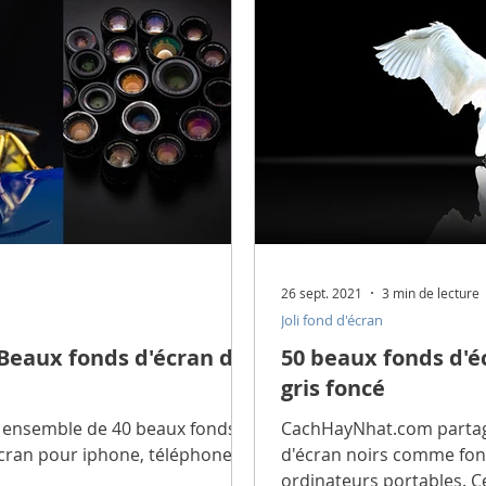
ope Feng Shui
Beaux mots et idées
Voyage
Santé
 traditions
Découvrir la vie
La technologie
rmatique
Découvrir la technologie
Astuces utilitaires
26 sept. 2021
3 min de lecture
Joli fond d'écran
Produit technologique
Didacticiel
Télécharger
- Beaux fonds d'écran de
50 beaux fonds d'éc
gris foncé
Télécharger de belles polices
Télécharger Beau vecteur
ensemble de 40 beaux fonds
CachHayNhat.com partag
cran pour iphone, téléphones
d'écran noirs comme fon
ordinateurs portables. C