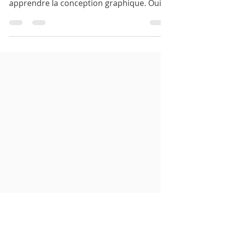
graphistes
CachHayNhat - Vous n'avez pas besoin
d'aller dans une salle de classe pour
apprendre la conception graphique. Oui,
vous n'avez besoin que d'