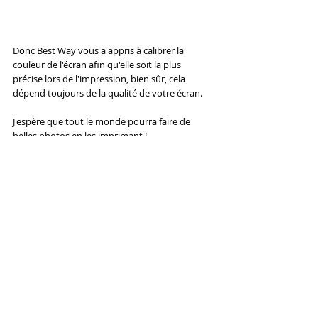
Donc Best Way vous a appris à calibrer la 
couleur de l'écran afin qu'elle soit la plus 
précise lors de l'impression, bien sûr, cela 
dépend toujours de la qualité de votre écran.
J'espère que tout le monde pourra faire de 
belles photos en les imprimant !
Mots-clés :
couleurs
lcd
moniteur
Synthétique
Bon conseil
La technologie