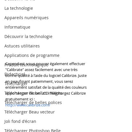
La technologie
Appareils numériques
Informatique
Découvrir la technologie
Astuces utilitaires
Applications de programme
Cependant, vous pouvez également effectuer 
Produit technologique
"Calibrate" assez facilement avec une très 
Didacticiel
bonne qualité à l'aide du logiciel Calibrize. Juste 
en peaufinant patiemment, vous serez 
Télécharger
entièrement satisfait de la qualité des couleurs 
Télécharger de belles images
apportée par l'écran LCD. Téléchargez Calibrize 
gratuitement ici :
Télécharger de belles polices
http://www.calibrize.com/
Télécharger Beau vecteur
Joli fond d'écran
Télécharger Photoshop Belle