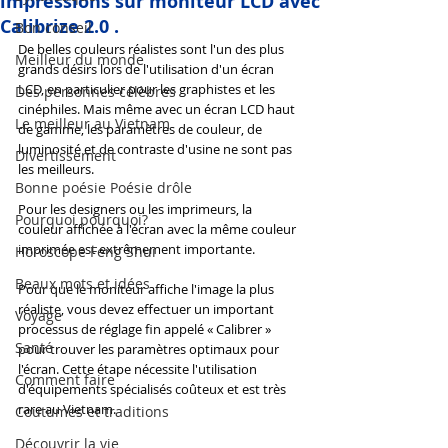
impressions sur moniteur LCD avec
Calibrize 2.0 .
Bon conseil
De belles couleurs réalistes sont l'un des plus 
Meilleur du monde
grands désirs lors de l'utilisation d'un écran 
LCD, en particulier pour les graphistes et les 
Des personnes célèbres
cinéphiles. Mais même avec un écran LCD haut 
Le meilleur au Vietnam
de gamme, les paramètres de couleur, de 
luminosité et de contraste d'usine ne sont pas 
Divertissement
les meilleurs.
Bonne poésie Poésie drôle
Pour les designers ou les imprimeurs, la 
Pourquoi pourquoi?
couleur affichée à l'écran avec la même couleur 
imprimée est extrêmement importante.
Horoscope Feng Shui
Beaux mots et idées
Pour que le moniteur affiche l'image la plus 
réaliste, vous devez effectuer un important 
Voyage
processus de réglage fin appelé « Calibrer » 
Santé
pour trouver les paramètres optimaux pour 
l'écran. Cette étape nécessite l'utilisation 
Comment faire
d'équipements spécialisés coûteux et est très 
rare au Vietnam.
Coutumes et traditions
Découvrir la vie