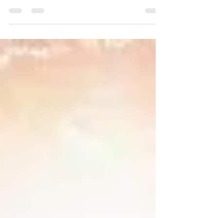
từ trước, Tôi luôn bắt đầu với một câu hỏi
phổ biến của rất nhiều bạn trẻ: “Em có thể
thi BIDV, Vie