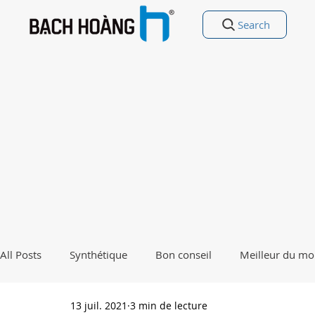
Search
All Posts
Synthétique
Bon conseil
Meilleur du m
13 juil. 2021
3 min de lecture
Divertissement
Bonne poésie Poésie drôle
Pourq