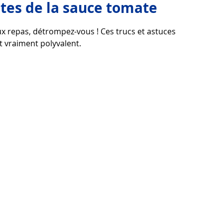
ntes de la sauce tomate
ux repas, détrompez-vous ! Ces trucs et astuces 
 faire
Coutumes et traditions
Découvrir la vie
t vraiment polyvalent.
ue
Découvrir la technologie
Astuces utilitaires
Didacticiel
Télécharger
ices
Télécharger Beau vecteur
Joli fond d'écran
Point