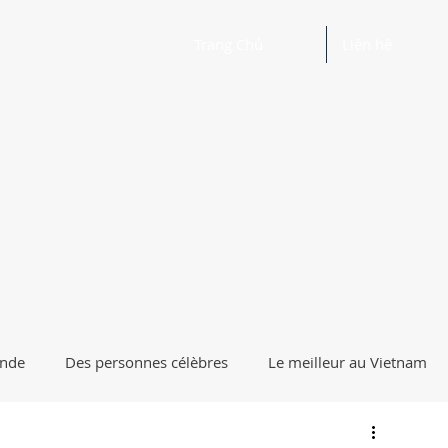
Trang Chủ
Liên hệ
onde
Des personnes célèbres
Le meilleur au Vietnam
uoi pourquoi?
Horoscope Feng Shui