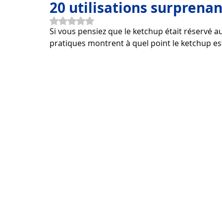
20 utilisations surprena
Noté NaN étoiles sur 5.
Si vous pensiez que le ketchup était réservé a
Beaux mots et idées
Voyage
Santé
Comment
pratiques montrent à quel point le ketchup es
La technologie
Appareils numériques
Informatiq
Applications de programme
Produit technologique
Télécharger de belles images
Télécharger de belles pol
Télécharger Photoshop Belle
Télécharger Belle Power