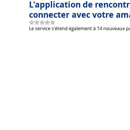
L'application de rencont
connecter avec votre am
Beaux mots et idées
Voyage
Santé
Comment
Noté NaN étoiles sur 5.
Le service s'étend également à 14 nouveaux p
La technologie
Appareils numériques
Informatiq
Applications de programme
Produit technologique
Télécharger de belles images
Télécharger de belles pol
Télécharger Photoshop Belle
Télécharger Belle Power