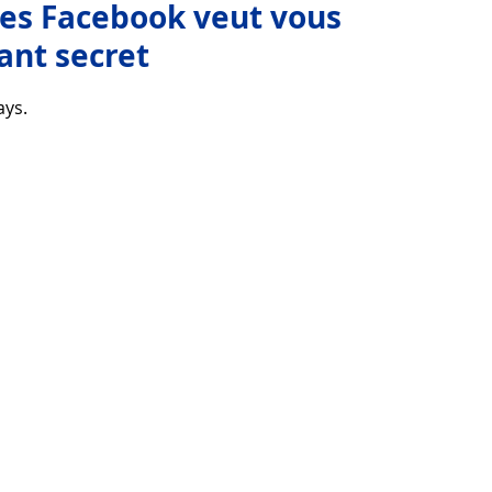
res Facebook veut vous
ant secret
 faire
Coutumes et traditions
Découvrir la vie
ays.
ue
Découvrir la technologie
Astuces utilitaires
Didacticiel
Télécharger
ices
Télécharger Beau vecteur
Joli fond d'écran
Point