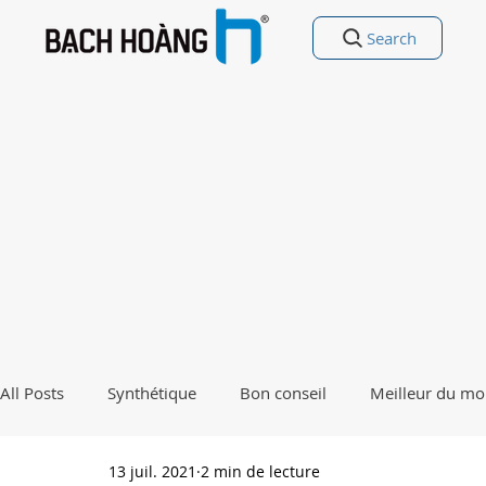
Search
All Posts
Synthétique
Bon conseil
Meilleur du m
13 juil. 2021
2 min de lecture
Divertissement
Bonne poésie Poésie drôle
Pourq