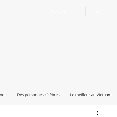
Trang Chủ
Liên hệ
onde
Des personnes célèbres
Le meilleur au Vietnam
uoi pourquoi?
Horoscope Feng Shui