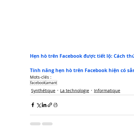
Hẹn hò trên Facebook được tiết lộ: Cách th
Tính năng hẹn hò trên Facebook hiện có sẵ
Mots-clés :
facebook
amant
Synthétique
La technologie
Informatique