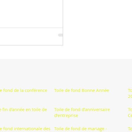
r Photoshop Belle
Télécharger Belle PowerPoint
de fond de la conférence
Toile de fond Bonne Année
T
2
e fin d'année en toile de
Toile de fond d’anniversaire
To
d’entreprise
C
de fond internationale des
Toile de fond de mariage -
To