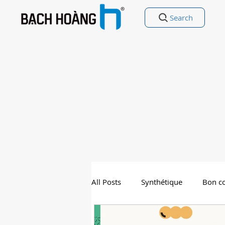
Search
All Posts
Synthétique
Bon co
Le meilleur au Vietnam
Div