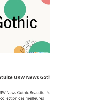
ope Feng Shui
Beaux mots et idées
Voyage
Santé
 traditions
Découvrir la vie
La technologie
rmatique
Découvrir la technologie
Astuces utilitaires
Produit technologique
Didacticiel
Télécharger
ratuite URW News Gothic
Télécharger de belles polices
Télécharger Beau vecteur
 URW News Gothic Beautiful For
 collection des meilleures