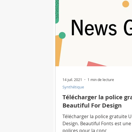
Pourquoi pourquoi?
Horosc
Comment faire
Coutumes et
Appareils numériques
Info
14 juil. 2021
1 min de lecture
Synthétique
Applications de programme
Télécharger la police g
Beautiful For Design
Télécharger de belles images
Télécharger la police gratuite
Design. Beautiful Fonts est une
polices pour la conc