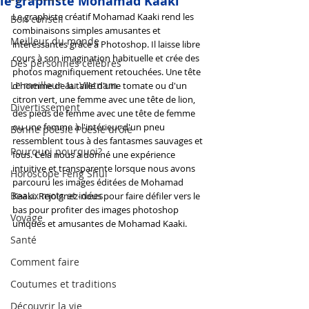
le graphiste Mohamad Kaaki
Le graphiste créatif Mohamad Kaaki rend les 
Bon conseil
combinaisons simples amusantes et 
Meilleur du monde
intéressantes grâce à Photoshop. Il laisse libre 
cours à son imagination habituelle et crée des 
Des personnes célèbres
photos magnifiquement retouchées. Une tête 
Le meilleur au Vietnam
d'homme de la taille d'une tomate ou d'un 
citron vert, une femme avec une tête de lion, 
Divertissement
des pieds de femme avec une tête de femme 
ou une femme à l'intérieur d'un pneu 
Bonne poésie Poésie drôle
ressemblent tous à des fantasmes sauvages et 
Pourquoi pourquoi?
fous. Cela nous a donné une expérience 
intuitive et transparente lorsque nous avons 
Horoscope Feng Shui
parcouru les images éditées de Mohamad 
Beaux mots et idées
Kaaki. Rejoignez-nous pour faire défiler vers le 
bas pour profiter des images photoshop 
Voyage
uniques et amusantes de Mohamad Kaaki.
Santé
Comment faire
Coutumes et traditions
Découvrir la vie