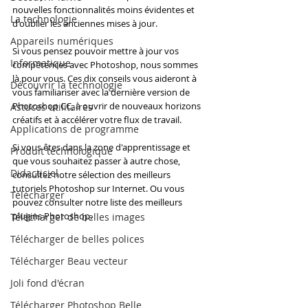
nouvelles fonctionnalités moins évidentes et 
La technologie
d'oublier les anciennes mises à jour.
Appareils numériques
Si vous pensez pouvoir mettre à jour vos 
Informatique
compétences avec Photoshop, nous sommes 
là pour vous. Ces dix conseils vous aideront à 
Découvrir la technologie
vous familiariser avec la dernière version de 
Photoshop CC, à ouvrir de nouveaux horizons 
Astuces utilitaires
créatifs et à accélérer votre flux de travail.
Applications de programme
Si vous êtes dans la zone d'apprentissage et 
Produit technologique
que vous souhaitez passer à autre chose, 
Didacticiel
consultez notre sélection des meilleurs 
tutoriels Photoshop sur Internet. Ou vous 
Télécharger
pouvez consulter notre liste des meilleurs 
plugins Photoshop.
Télécharger de belles images
Télécharger de belles polices
Télécharger Beau vecteur
Joli fond d'écran
Télécharger Photoshop Belle