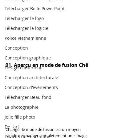
Télécharger Belle PowerPoint
Télécharger le logo
Télécharger le logiciel
Police vietnamienne
Conception
Conception graphique
01. Aperçu en mode de fusion Chế
Design d'intérieur
Conception architecturale
Conception d'événements
Télécharger Beau fond
La photographie
Jolie fille photo
De l'art
Changer le mode de fusion est un moyen 
rapide de changer complètement une image, 
Logiciel de conception