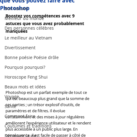
que vous pouvez faire avec
Photoshop
Bon conseil
Boostez vos compétences avec 9 
Meilleur du monde
astuces que vous avez probablement 
Des personnes célèbres
manquées
Le meilleur au Vietnam
Divertissement
Bonne poésie Poésie drôle
Pourquoi pourquoi?
Horoscope Feng Shui
Beaux mots et idées
Photoshop est un parfait exemple de tout ce 
Voyage
qui est beaucoup plus grand que la somme de 
ses parties ; un trésor explosif d'outils, de 
Santé
paramètres et de filtres. Il évolue 
Comment faire
constamment et des mises à jour régulières 
améliorent l'expérience utilisateur et le rendent 
Coutumes et traditions
plus accessible à un public plus large. En 
conséquence, il est facile de passer à côté de 
Découvrir la vie