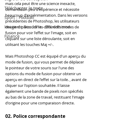
mais cela peut être une science inexacte, 
Télécharger le texte
demande un peu d'expérience et nécessite 
beaucoup d'expérimentation. Dans les versions 
Sport - Football
précédentes de Photoshop, les utilisateurs 
Image de Bouddha - Bouddhisme
devaient parcourir les différents modes de 
fusion pour voir l'effet sur l'image, soit en 
Finance
cliquant sur une liste déroulante, soit en 
utilisant les touches Maj +/-.
Mais Photoshop CC est équipé d'un aperçu du 
mode de fusion, qui vous permet de déplacer 
le pointeur de votre souris sur l'une des 
options du mode de fusion pour obtenir un 
aperçu en direct de l'effet sur la toile. , avant de 
cliquer sur l'option souhaitée. Il laisse 
également une bande de pixels non spécifiés 
au bas de la zone de travail, restituant l'image 
d'origine pour une comparaison directe.
02. Police correspondante