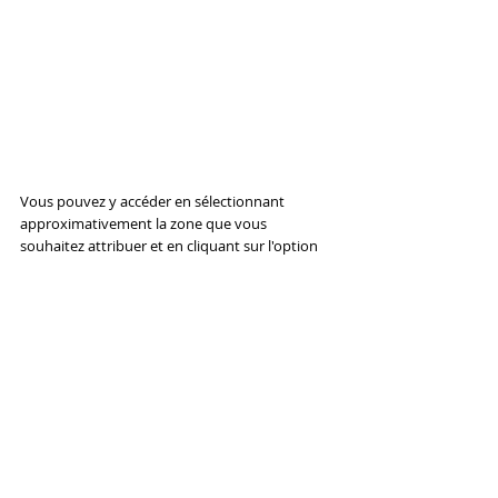
Vous pouvez y accéder en sélectionnant 
approximativement la zone que vous 
souhaitez attribuer et en cliquant sur l'option 
"Affiner le contour" en haut de l'interface. 
Ensuite, jouez simplement avec les paramètres, 
après avoir choisi un fond contrasté, jusqu'à ce 
que vous soyez satisfait de la sélection. Cliquez 
ensuite sur OK et utilisez-le aux fins prévues.
09. Sélectionnez la zone de mise au 
point
Il existe de nombreuses façons de sélectionner 