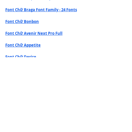
Font Chữ Braga Font Family - 24 Fonts
Font Chữ Bonbon
Font Chữ Avenir Next Pro Full
Font Chữ Appetite
Font Chữ Desire
Font Chữ SVN-Gotham Full
30 Phông Chữ Đẹp Cho Thiết Kế Tối Giản 
Của Bạn
Font Chữ Acronym Font Family - 20 Font 
$980 - Free
Font Chữ URW News Gothic
Font Chữ Ngân Hàng VPBank