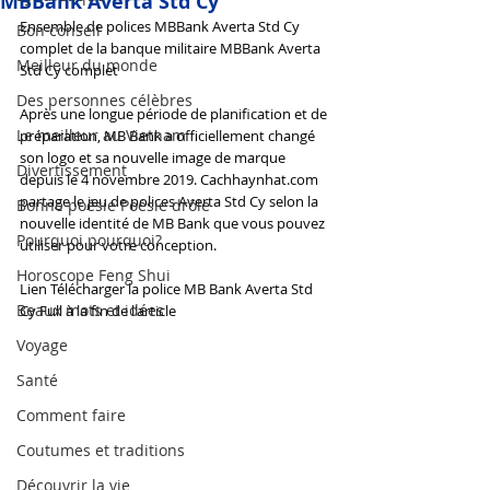
MBBank Averta Std Cy
Ensemble de polices MBBank Averta Std Cy 
Bon conseil
complet de la banque militaire MBBank Averta 
Meilleur du monde
Std Cy complet
Des personnes célèbres
Après une longue période de planification et de 
Le meilleur au Vietnam
préparation, MB Bank a officiellement changé 
son logo et sa nouvelle image de marque 
Divertissement
depuis le 4 novembre 2019. Cachhaynhat.com 
partage le jeu de polices Averta Std Cy selon la 
Bonne poésie Poésie drôle
nouvelle identité de MB Bank que vous pouvez 
Pourquoi pourquoi?
utiliser pour votre conception.
Horoscope Feng Shui
Lien Télécharger la police MB Bank Averta Std 
Beaux mots et idées
Cy Full à la fin de l'article
Voyage
Santé
Comment faire
Coutumes et traditions
Découvrir la vie