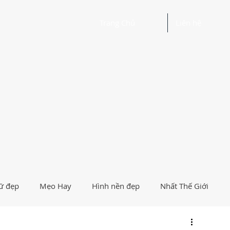
Trang Chủ
Liên hệ
ữ đẹp
Mẹo Hay
Hình nền đẹp
Nhất Thế Giới
Người Nổi Tiếng
Logo
Giải Trí
Hướng Dẫn