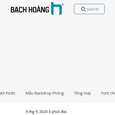
Search
All Posts
Mẫu Backdrop Phông
Tổng Hợp
Font ch
9 thg 9, 2020
3 phút đọc
Free Vectors
Nhất Việt Nam
Ảnh - Thiết kế đẹp