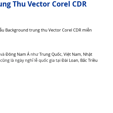
ng Thu Vector Corel CDR
Tử Vi - Phong Thủy - Tâm Linh
Phong Tục Tập Quán
mẫu Background trung thu Vector Corel CDR miễn 
Cuộc Sống
Công nghệ
Thiết Bị Số
 và 
Đông Nam Á
 như 
Trung Quốc
, 
Việt Nam
, 
Nhật 
Thuật Tiện Ích
Phần Mềm - Ứng Dụng
 cũng là ngày nghỉ lễ quốc gia tại 
Đài Loan
, 
Bắc Triều 