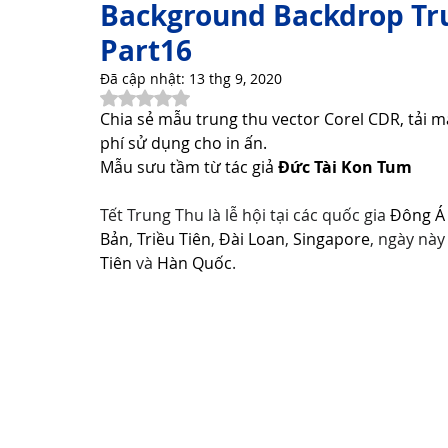
Background Backdrop Tru
Part16
Thơ Hay Thơ Vui
Lời Hay Ý Đẹp
Vì Sao, Tại Sao?
Đã cập nhật:
13 thg 9, 2020
Đã xếp hạng NaN/5 sao.
Chia sẻ mẫu trung thu vector Corel CDR, tải 
phí sử dụng cho in ấn.
Du Lịch
Sức Khỏe
Cách Làm Hay
Khám Phá 
Mẫu sưu tầm từ tác giả 
Đức Tài Kon Tum
Tết Trung Thu là lễ hội tại các quốc gia 
Đông Á
Công Nghệ Thông Tin
Khám Phá Công Nghệ
Thủ 
Bản
, 
Triều Tiên
, 
Đài Loan
, 
Singapore
, ngày này
Tiên
 và 
Hàn Quốc
.
Sản Phẩm Công Nghệ
Hướng dẫn