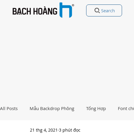
Search
All Posts
Mẫu Backdrop Phông
Tổng Hợp
Font ch
21 thg 4, 2021
3 phút đọc
Free Vectors
Nhất Việt Nam
Ảnh - Thiết kế đẹp