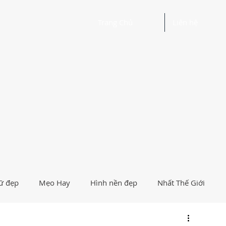
Trang Chủ
Liên hệ
ữ đẹp
Mẹo Hay
Hình nền đẹp
Nhất Thế Giới
Người Nổi Tiếng
Logo
Giải Trí
Hướng Dẫn