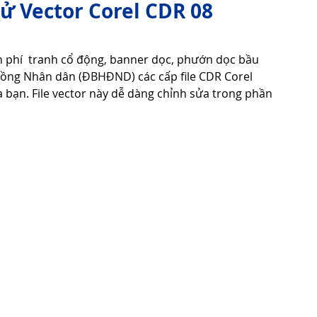
 Vector Corel CDR 08
Tử Vi - Phong Thủy - Tâm Linh
Phong Tục Tập Quán
ễn phí  tranh cổ động, banner dọc, phướn dọc bầu 
đồng Nhân dân (ĐBHĐND) các cấp file CDR Corel 
 bạn. File vector này dễ dàng chỉnh sửa trong phần 
Cuộc Sống
Công nghệ
Thiết Bị Số
Thuật Tiện Ích
Phần Mềm - Ứng Dụng