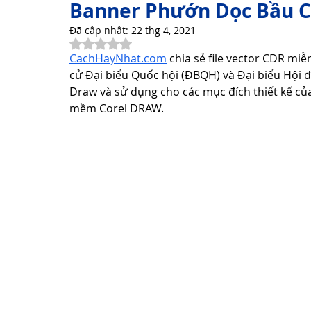
Banner Phướn Dọc Bầu Cử
Đã cập nhật:
22 thg 4, 2021
Đã xếp hạng NaN/5 sao.
Thơ Hay Thơ Vui
Lời Hay Ý Đẹp
Vì Sao, Tại Sao?
CachHayNhat.com
 chia sẻ file vector CDR mi
cử Đại biểu Quốc hội (ĐBQH) và Đại biểu Hội 
Draw và sử dụng cho các mục đích thiết kế của
Du Lịch
Sức Khỏe
Cách Làm Hay
Khám Phá 
mềm Corel DRAW. 
Công Nghệ Thông Tin
Khám Phá Công Nghệ
Thủ 
Sản Phẩm Công Nghệ
Hướng dẫn