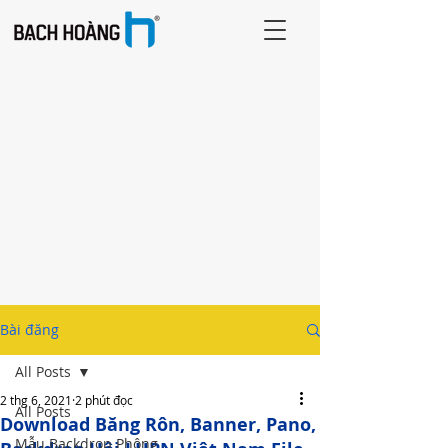
Bài đăng
All Posts
2 thg 6, 2021
2 phút đọc
All Posts
Download Băng Rôn, Banner, Pano,
Mẫu Backdrop Phông