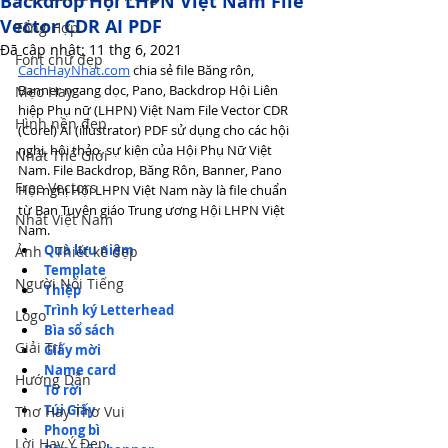
Backdrop Hội LHPN Việt Nam File
Vector CDR AI PDF
Tổng Hợp
Đã cập nhật:
11 thg 6, 2021
Font chữ đẹp
CachHayNhat.com
 chia sẻ file Băng rôn, 
Banner ngang dọc, Pano, Backdrop Hội Liên 
Mẹo Hay
hiệp Phụ nữ (LHPN) Việt Nam File Vector CDR 
Hình nền đẹp
(Corel) AI (illustrator) PDF sử dụng cho các hội 
nghị, hội thảo, sự kiện của Hội Phụ Nữ Việt 
Nhất Thế Giới
Nam. File Backdrop, Băng Rôn, Banner, Pano 
Free Vectors
Hội nghị Hội LHPN Việt Nam này là file chuẩn 
từ Ban Tuyên giáo Trung ương Hội LHPN Việt 
Nhất Việt Nam
Nam.
Quà lưu niệm
Ảnh - Thiết kế đẹp
Template
Người Nổi Tiếng
Thiệp
Trình ký Letterhead
Logo
Bìa sổ sách
Giải Trí
Giấy mời
Name card
Hướng Dẫn
Tờ rời
Túi Giấy
Thơ Hay Thơ Vui
Phong bì
Lời Hay Ý Đẹp