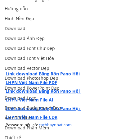
Hướng dẫn
Hình Nền Đẹp
Download
Download Ảnh Đẹp
Download Font Chữ Đẹp
Download Font Việt Hóa
Download Vector Đẹp
Link download Băng Rôn Pano Hội 
Download Photoshop Đẹp
LHPN Việt Nam File PDF
Download PowerPoint Đẹp
Link download Băng Rôn Pano Hội 
Download Logo
LHPN Việt Nam File AI
Download Background Đẹp
Link download Băng Rôn Pano Hội 
LHPN Việt Nam File CDR
Ảnh Gái Xinh
Password nếu có: 
cachhaynhat.com
Download Phần Mềm
Thiết kế