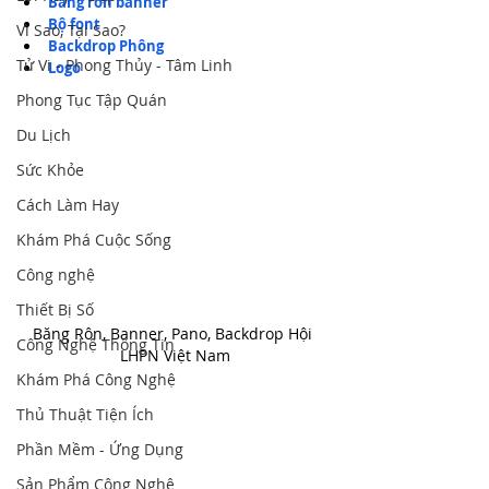
Băng rôn banner
Bộ font
Vì Sao, Tại Sao?
Backdrop Phông
Tử Vi - Phong Thủy - Tâm Linh
Logo
Phong Tục Tập Quán
Du Lịch
Sức Khỏe
Cách Làm Hay
Khám Phá Cuộc Sống
Công nghệ
Thiết Bị Số
Băng Rôn, Banner, Pano, Backdrop Hội 
Công Nghệ Thông Tin
LHPN Việt Nam
Khám Phá Công Nghệ
Thủ Thuật Tiện Ích
Phần Mềm - Ứng Dụng
Sản Phẩm Công Nghệ