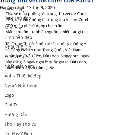
Trung Thu Vector Corel CDR Part01
Đã cập nhật:
13 thg 9, 2020
Tổng Hợp
Chia sẻ mẫu phông tết trung thu vector Corel 
Font chữ đẹp
CDR, tải mẫu phông tết trung thu Vector Corel 
CDR miễn phí sử dụng cho in ấn.
Mẹo Hay
Mẫu sưu tầm từ nhiều nguồn, nhiều tác giả.
Hình nền đẹp
Tết Trung Thu là lễ hội tại các quốc gia 
Đông Á
Nhất Thế Giới
và 
Đông Nam Á
 như 
Trung Quốc
, 
Việt Nam
, 
Nhật Bản
, 
Triều Tiên
, 
Đài Loan
, 
Singapore
, ngày 
Free Vectors
này cũng là ngày nghỉ lễ quốc gia tại 
Đài Loan
, 
Nhất Việt Nam
Bắc Triều Tiên
 và 
Hàn Quốc
.
Ảnh - Thiết kế đẹp
Người Nổi Tiếng
Logo
Giải Trí
Hướng Dẫn
Thơ Hay Thơ Vui
Lời Hay Ý Đẹp