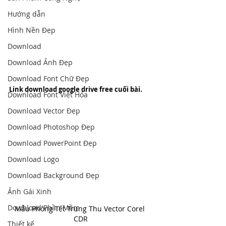
Hướng dẫn
Hình Nền Đẹp
Download
Download Ảnh Đẹp
Download Font Chữ Đẹp
Link download google drive free cuối bài.
Download Font Việt Hóa
Download Vector Đẹp
Download Photoshop Đẹp
Download PowerPoint Đẹp
Download Logo
Download Background Đẹp
Ảnh Gái Xinh
Download Phần Mềm
Mẫu Phông Tết Trung Thu Vector Corel 
CDR
Thiết kế