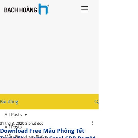
Bài đăng
All Posts
31 thg 8, 2020
3 phút đọc
All Posts
Download Free Mẫu Phông Tết
Mẫu Backdrop Phông