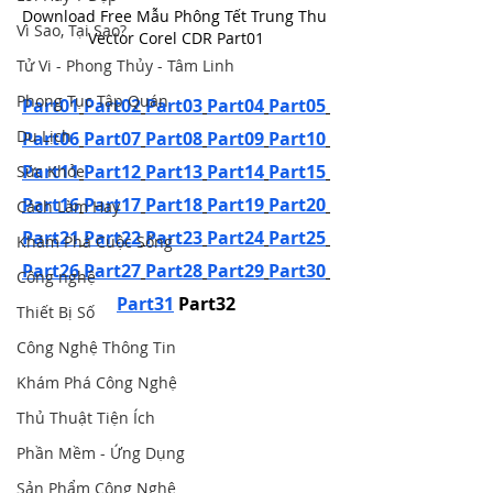
Download Free Mẫu Phông Tết Trung Thu 
Vì Sao, Tại Sao?
Vector Corel CDR Part01
Tử Vi - Phong Thủy - Tâm Linh
Phong Tục Tập Quán
Part01
Part02
Part03
Part04
Part05
Du Lịch
Part06
Part07
Part08
Part09
Part10
Part11
Part12
Part13
Part14
Part15
Sức Khỏe
Part16
Part17
Part18
Part19
Part20
Cách Làm Hay
Part21
Part22
Part23
Part24
Part25
Khám Phá Cuộc Sống
Part26
Part27
Part28
Part29
Part30
Công nghệ
Part31
 Part32
Thiết Bị Số
Công Nghệ Thông Tin
Khám Phá Công Nghệ
Thủ Thuật Tiện Ích
Phần Mềm - Ứng Dụng
Sản Phẩm Công Nghệ