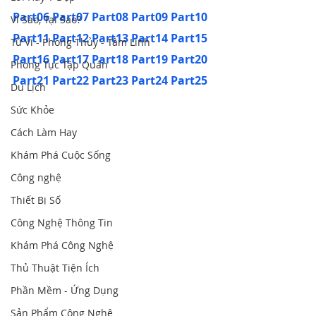
Part06
Part07
Part08
Part09
Part10
Vì Sao, Tại Sao?
Part11
Part12
Part13
Part14
Part15
Tử Vi - Phong Thủy - Tâm Linh
Part16
Part17
Part18
Part19
Part20
Phong Tục Tập Quán
Part21
Part22
Part23
Part24
Part25
Du Lịch
Sức Khỏe
Cách Làm Hay
Khám Phá Cuộc Sống
Công nghệ
Thiết Bị Số
Công Nghệ Thông Tin
Khám Phá Công Nghệ
Thủ Thuật Tiện Ích
Phần Mềm - Ứng Dụng
Sản Phẩm Công Nghệ