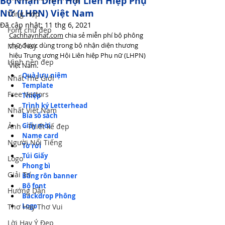
Bộ Nhận Diện Hội Liên Hiệp Phụ
Nữ (LHPN) Việt Nam
Tổng Hợp
Đã cập nhật:
11 thg 6, 2021
Font chữ đẹp
Cachhaynhat.com
chia sẻ miễn phí bộ phông 
chữ được dùng trong bộ nhận diện thương 
Mẹo Hay
hiệu Trung ương Hội Liên hiệp Phụ nữ (LHPN) 
Hình nền đẹp
Việt Nam. 
Quà lưu niệm
Nhất Thế Giới
Template
Free Vectors
Thiệp
Trình ký Letterhead
Nhất Việt Nam
Bìa sổ sách
Giấy mời
Ảnh - Thiết kế đẹp
Name card
Người Nổi Tiếng
Tờ rời
Túi Giấy
Logo
Phong bì
Giải Trí
Băng rôn banner
Bộ font
Hướng Dẫn
Backdrop Phông
Logo
Thơ Hay Thơ Vui
Lời Hay Ý Đẹp