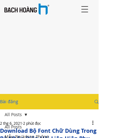
Bài đăng
All Posts
2 thg 6, 2021
2 phút đọc
All Posts
Download Bộ Font Chữ Dùng Trong
Mẫu Backdrop Phông