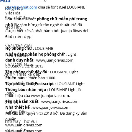
Hóa
Cachhaynhat.com
 chia sẻ font iCiel LOUSIANE 
Tổng Hợp
Việt Hóa. 
Font chữ đẹp
Louisiane
 là một 
phông chữ miễn phí trang 
nhã
 lấy cảm hứng từ tân nghệ thuật. Nó đã 
Mẹo Hay
được thiết kế và phát hành bởi  JuanJo Rivas del 
Hình nền đẹp
Rio. 
Nhất Thế Giới
Họ phông chữ
 : LOUSIANE
Nhận dạng phân họ phông chữ
 : Light 
Free Vectors
danh duy nhất
 : www.juanjorivas.com: 
Nhất Việt Nam
LOUSIANE Light: 2013
Tên phông chữ đầy đủ
 : LOUSIANE Light
Ảnh - Thiết kế đẹp
Phiên bản
 : Phiên bản 1.000
Người Nổi Tiếng
Tên phông chữ Postscript
 : LOUSIANE-Light
Thông báo nhãn hiệu
 : LOUSIANE Light là 
Logo
nhãn hiệu của www. juanjorivas.com.
Tên nhà sản xuất
 : www.juanjorivas.com
Giải Trí
Nhà thiết kế
 : www.juanjorivas.com
Hướng Dẫn
Mô tả
 : Bản quyền (c) 2013 bởi. Đã đăng ký Bản 
quyền.
Thơ Hay Thơ Vui
www.juanjorivas.com
Lời Hay Ý Đẹp
www.juanjorivas.com