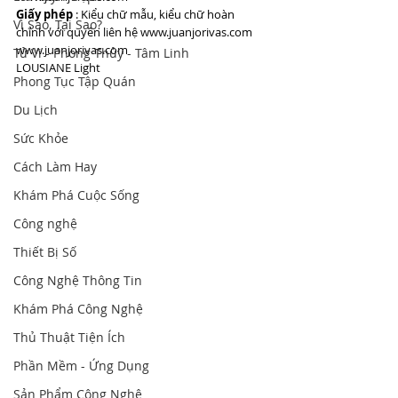
Giấy phép
 : Kiểu chữ mẫu, kiểu chữ hoàn 
Vì Sao, Tại Sao?
chỉnh với quyền liên hệ www.juanjorivas.com
www.juanjorivas.com
Tử Vi - Phong Thủy - Tâm Linh
LOUSIANE Light
Phong Tục Tập Quán
Du Lịch
Sức Khỏe
Cách Làm Hay
Khám Phá Cuộc Sống
Công nghệ
Thiết Bị Số
Công Nghệ Thông Tin
Khám Phá Công Nghệ
Thủ Thuật Tiện Ích
Phần Mềm - Ứng Dụng
Sản Phẩm Công Nghệ