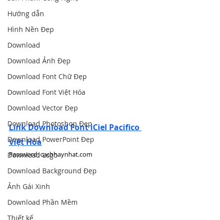
Hướng dẫn
Hình Nền Đẹp
Download
Download Ảnh Đẹp
Download Font Chữ Đẹp
Download Font Việt Hóa
Download Vector Đẹp
Download Photoshop Đẹp
Link Download Font iCiel Pacifico 
Download PowerPoint Đẹp
Việt Hóa
Password: cachhaynhat.com
Download Logo
Download Background Đẹp
Ảnh Gái Xinh
Download Phần Mềm
Thiết kế