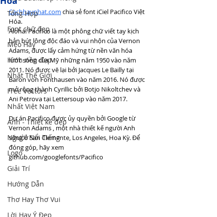
Hóa
Cachhaynhat.com
 chia sẻ font iCiel Pacifico Việt 
Tổng Hợp
Hóa. 
Font chữ đẹp
Aloha! Pacifico là một phông chữ viết tay kịch 
bản bút lông độc đáo và vui nhộn của Vernon 
Mẹo Hay
Adams, được lấy cảm hứng từ nền văn hóa 
Hình nền đẹp
lướt sóng của Mỹ những năm 1950 vào năm 
2011. Nó được vẽ lại bởi Jacques Le Bailly tại 
Nhất Thế Giới
Baron von Fonthausen vào năm 2016. Nó được 
mở rộng thành Cyrillic bởi Botjo Nikoltchev và 
Free Vectors
Ani Petrova tại Lettersoup vào năm 2017.
Nhất Việt Nam
Dự án Pacifico được ủy quyền bởi Google từ 
Ảnh - Thiết kế đẹp
Vernon Adams , một nhà thiết kế người Anh 
Người Nổi Tiếng
sống ở San Clemente, Los Angeles, Hoa Kỳ. Để 
đóng góp, hãy xem 
Logo
github.com/googlefonts/Pacifico
Giải Trí
Hướng Dẫn
Thơ Hay Thơ Vui
Lời Hay Ý Đẹp