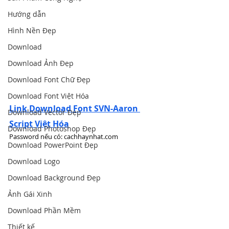
Hướng dẫn
Hình Nền Đẹp
Download
Download Ảnh Đẹp
Download Font Chữ Đẹp
Download Font Việt Hóa
Link Download Font SVN-Aaron 
Download Vector Đẹp
Script Việt Hóa
Download Photoshop Đẹp
Password nếu có: cachhaynhat.com
Download PowerPoint Đẹp
Download Logo
Download Background Đẹp
Ảnh Gái Xinh
Download Phần Mềm
Thiết kế