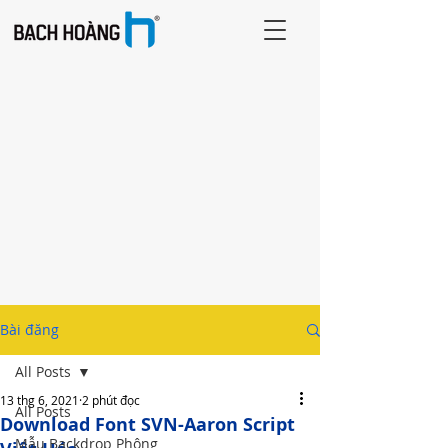
Bài đăng
All Posts
13 thg 6, 2021
2 phút đọc
All Posts
Download Font SVN-Aaron Script
Mẫu Backdrop Phông