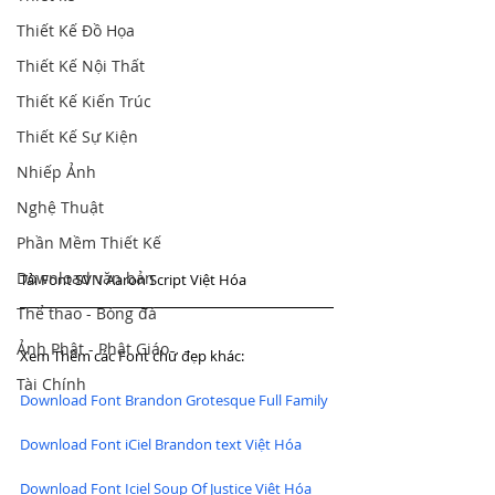
Thiết Kế Đồ Họa
Thiết Kế Nội Thất
Thiết Kế Kiến Trúc
Thiết Kế Sự Kiện
Nhiếp Ảnh
Nghệ Thuật
Phần Mềm Thiết Kế
Download văn bản
Tải Font SVN Aaron Script Việt Hóa
Thể thao - Bóng đá
Ảnh Phật - Phật Giáo
Xem Thêm các Font chữ đẹp khác:
Tài Chính
Download Font Brandon Grotesque Full Family
Download Font iCiel Brandon text Việt Hóa
Download Font Iciel Soup Of Justice Việt Hóa