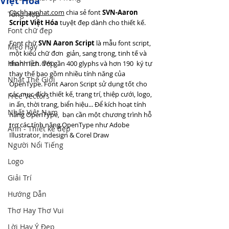
Việt Hóa
Cachhaynhat.com
 chia sẻ f
ont 
SVN-Aaron 
Tổng Hợp
Script Việt Hóa 
tuyệt đẹp dành cho thiết kế. 
Font chữ đẹp
Font chữ 
SVN Aaron Script
 là mẫu font script, 
Mẹo Hay
một kiểu chữ đơn  giản, sang trọng, tinh tế và 
Hình nền đẹp
thanh lịch. Với gần 400 glyphs và hơn 190  ký tự 
thay thế bao gồm nhiều tính năng của 
Nhất Thế Giới
OpenType. Font Aaron Script sử dụng tốt cho 
các mục đích thiết kế, trang trí, thiệp cưới, logo, 
Free Vectors
in ấn, thời trang, biển hiệu... Để kích hoạt tính 
Nhất Việt Nam
năng OpenType,  bạn cần một chương trình hỗ 
trợ các tính năng OpenType như Adobe  
Ảnh - Thiết kế đẹp
Illustrator, indesign & Corel Draw
Người Nổi Tiếng
Logo
Giải Trí
Hướng Dẫn
Thơ Hay Thơ Vui
Lời Hay Ý Đẹp