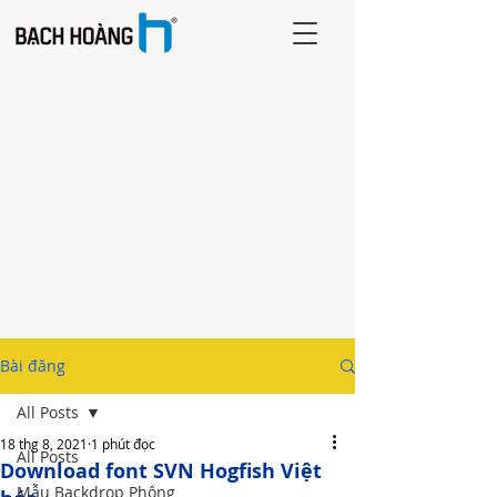
Bài đăng
All Posts
18 thg 8, 2021
1 phút đọc
All Posts
Download font SVN Hogfish Việt
Mẫu Backdrop Phông