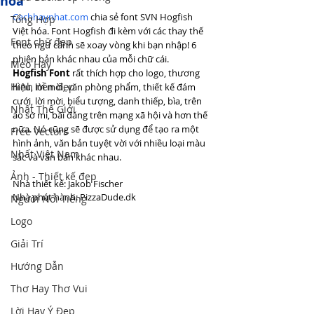
hóa
Cachhaynhat.com
 chia sẻ font SVN Hogfish 
Tổng Hợp
Việt hóa. Font Hogfish đi kèm với các thay thế 
Font chữ đẹp
theo ngữ cảnh sẽ xoay vòng khi bạn nhập! 6 
phiên bản khác nhau của mỗi chữ cái. 
Mẹo Hay
Hogfish Font
 rất thích hợp cho logo, thương 
Hình nền đẹp
hiệu, lời mời, văn phòng phẩm, thiết kế đám 
cưới, lời mời, biểu tượng, danh thiếp, bìa, trên 
Nhất Thế Giới
áo sơ mi, bài đăng trên mạng xã hội và hơn thế 
nữa. Nó cũng sẽ được sử dụng để tạo ra một 
Free Vectors
hình ảnh, văn bản tuyệt vời với nhiều loại màu 
Nhất Việt Nam
sắc và văn bản khác nhau.
Ảnh - Thiết kế đẹp
Nhà thiết kế: Jakob Fischer
Nhà phát hành: PizzaDude.dk
Người Nổi Tiếng
Logo
Giải Trí
Hướng Dẫn
Thơ Hay Thơ Vui
Lời Hay Ý Đẹp