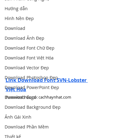
Hướng dẫn
Hình Nền Đẹp
Download
Download Ảnh Đẹp
Download Font Chữ Đẹp
Download Font Việt Hóa
Download Vector Đẹp
Download Photoshop Đẹp
Link Download Font SVN-Lobster 
Download PowerPoint Đẹp
Việt Hóa
Download Logo
Password nếu có: cachhaynhat.com
Download Background Đẹp
Ảnh Gái Xinh
Download Phần Mềm
Thiết kế