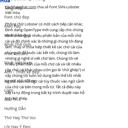
Hóa
Cachhaynhat.com
 chia sẻ 
Font SVN-Lobster 
Tổng Hợp
Việt Hóa 
Font chữ đẹp
Phông chữ Lobster có một cách tiếp cận khác. 
Mẹo Hay
Định dạng OpenType mới cung cấp cho chúng 
Hình nền đẹp
tôi khả năng có nhiều phiên bản của mỗi chữ 
cái và đó chính xác là những gì chúng tôi đang 
Nhất Thế Giới
làm: Thay vì thỏa hiệp thiết kế các chữ cái của 
chúng tôi để buộc các kết nối, chúng tôi làm 
Free Vectors
những gì nghệ sĩ viết chữ làm. Chúng tôi vẽ 
Nhất Việt Nam
nhiều phiên bản của mỗi chữ cái và rất nhiều 
cặp chữ cái khác nhau (còn gọi là "chữ ghép") vì 
Ảnh - Thiết kế đẹp
vậy chúng tôi luôn sử dụng biến thể tốt nhất 
Người Nổi Tiếng
có thể của mỗi chữ cái tùy thuộc vào ngữ cảnh 
của chữ cái bên trong mỗi từ. Tất cả điều này 
Logo
xảy ra tự động trong bất kỳ trình duyệt nào hỗ 
trợ chữ ghép.
Giải Trí
Hướng Dẫn
Thơ Hay Thơ Vui
Lời Hay Ý Đẹp