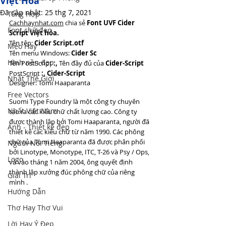
Việt Hóa
Đã cập nhật:
25 thg 7, 2021
Tổng Hợp
Cachhaynhat.com
 chia sẻ 
Font UVF Cider 
Font chữ đẹp
Script Việt hóa. 
Tên tệp: 
Cider Script.otf
Mẹo Hay
Tên menu Windows: 
Cider Sc
Hình nền đẹp
Tên PostScript 
:,
 Tên đầy đủ của 
Cider-Script
PostScript 
:, Cider-Script
Nhất Thế Giới
Designer: Tomi Haaparanta
Free Vectors
Suomi Type Foundry là một công ty chuyên 
Nhất Việt Nam
tạo ra các kiểu chữ chất lượng cao. Công ty 
được thành lập bởi Tomi Haaparanta, người đã 
Ảnh - Thiết kế đẹp
thiết kế các kiểu chữ từ năm 1990. Các phông 
chữ của Tomi Haaparanta đã được phân phối 
Người Nổi Tiếng
bởi Linotype, Monotype, ITC, T-26 và Psy / Ops, 
Logo
và vào tháng 1 năm 2004, ông quyết định 
thành lập xưởng đúc phông chữ của riêng 
Giải Trí
mình .
Hướng Dẫn
Thơ Hay Thơ Vui
Lời Hay Ý Đẹp