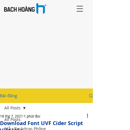
Bài đăng
All Posts
18 thg 7, 2021
1 phút đọc
All Posts
Download Font UVF Cider Script
Mẫu Backdrop Phông