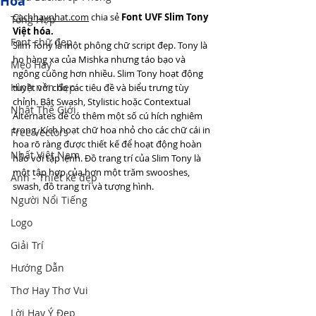
Hóa
Cachhaynhat.com
 chia sẻ 
Font UVF Slim Tony 
Tổng Hợp
Việt hóa.
Font chữ đẹp
Slim Tony là một phông chữ script đẹp. Tony là 
họ hàng xa của Mishka nhưng táo bạo và 
Mẹo Hay
ngông cuồng hơn nhiều. Slim Tony hoạt động 
Hình nền đẹp
tuyệt vời cho các tiêu đề và biểu trưng tùy 
chỉnh. Bật Swash, Stylistic hoặc Contextual 
Nhất Thế Giới
Alternates để có thêm một số cú hích nghiêm 
trọng. Kích hoạt chữ hoa nhỏ cho các chữ cái in 
Free Vectors
hoa rõ ràng được thiết kế để hoạt động hoàn 
Nhất Việt Nam
hảo với tập lệnh. Đồ trang trí của Slim Tony là 
một tập hợp của hơn một trăm swooshes, 
Ảnh - Thiết kế đẹp
swash, đồ trang trí và tượng hình.
Người Nổi Tiếng
Logo
Giải Trí
Hướng Dẫn
Thơ Hay Thơ Vui
Lời Hay Ý Đẹp