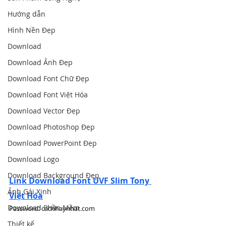
Hướng dẫn
Hình Nền Đẹp
Download
Download Ảnh Đẹp
Download Font Chữ Đẹp
Download Font Việt Hóa
Download Vector Đẹp
Download Photoshop Đẹp
Download PowerPoint Đẹp
Download Logo
Download Background Đẹp
Link Download Font UVF Slim Tony 
Ảnh Gái Xinh
Việt Hóa
Download Phần Mềm
Password: cachhaynhat.com
Thiết kế