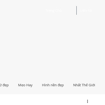
Trang Chủ
Liên hệ
ữ đẹp
Mẹo Hay
Hình nền đẹp
Nhất Thế Giới
Người Nổi Tiếng
Logo
Giải Trí
Hướng Dẫn