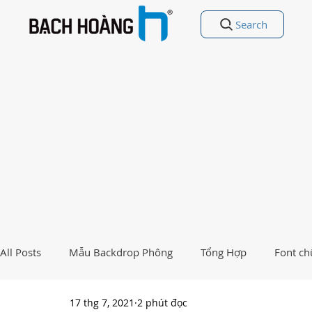
Search
All Posts
Mẫu Backdrop Phông
Tổng Hợp
Font ch
17 thg 7, 2021
2 phút đọc
Free Vectors
Nhất Việt Nam
Ảnh - Thiết kế đẹp