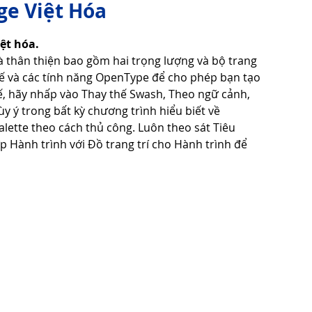
ge Việt Hóa
ệt hóa. 
Tử Vi - Phong Thủy - Tâm Linh
Phong Tục Tập Quán
 thân thiện bao gồm hai trọng lượng và bộ trang 
thế và các tính năng OpenType để cho phép bạn tạo 
hế, hãy nhấp vào Thay thế Swash, Theo ngữ cảnh, 
Cuộc Sống
Công nghệ
Thiết Bị Số
 ý trong bất kỳ chương trình hiểu biết về 
lette theo cách thủ công. Luôn theo sát Tiêu 
p Hành trình với Đồ trang trí cho Hành trình để 
Thuật Tiện Ích
Phần Mềm - Ứng Dụng