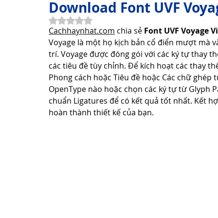
Download Font UVF Voya
Đã xếp hạng NaN/5 sao.
Cachhaynhat.com
 chia sẻ 
Font UVF Voyage Vi
Thơ Hay Thơ Vui
Lời Hay Ý Đẹp
Vì Sao, Tại Sao?
Voyage là một họ kịch bản cổ điển mượt mà và
trí. Voyage được đóng gói với các ký tự thay 
các tiêu đề tùy chỉnh. Để kích hoạt các thay t
Du Lịch
Sức Khỏe
Cách Làm Hay
Khám Phá 
Phong cách hoặc Tiêu đề hoặc Các chữ ghép tùy
OpenType nào hoặc chọn các ký tự từ Glyph Pa
chuẩn Ligatures để có kết quả tốt nhất. Kết hợ
hoàn thành thiết kế của bạn.
Công Nghệ Thông Tin
Khám Phá Công Nghệ
Thủ 
Sản Phẩm Công Nghệ
Hướng dẫn