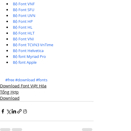
Bộ Font VNF
Bộ Font SFU
Bộ Font UVN
Bộ Font HP
Bộ Font HL
Bộ Font HLT
Bộ Font VNI
Bộ Font TCVN3 VnTime
Bộ Font Helvetica
Bộ font Myriad Pro
Bộ font Apple
#free
#download
#fonts
Download Font Việt Hóa
Tổng Hợp
Download