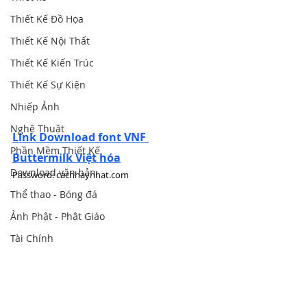
Thiết Kế Đồ Họa
Thiết Kế Nội Thất
Thiết Kế Kiến Trúc
Thiết Kế Sự Kiện
Nhiếp Ảnh
Nghệ Thuật
Link Download font VNF 
Phần Mềm Thiết Kế
Buttermilk Việt hóa
Download văn bản
Password: cachhaynhat.com
Thể thao - Bóng đá
Ảnh Phật - Phật Giáo
Tài Chính