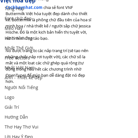
Việt hóa đẹp
Cachhaynhat.com
chia sẻ font VNF 
Tổng Hợp
Buttermilk Việt hóa tuyệt đẹp dành cho thiết 
Font chữ đẹp
kế. Buttermilk là phông chữ đầu tiên của họa sĩ 
minh họa / nhà thiết kế / người sắp chữ Jessica 
Mẹo Hay
Hische. Đó là một kịch bản hiển thị tuyệt vời, 
Hình nền đẹp
nữ tính nhưng táo bạo.
Nhất Thế Giới
Nó được trang bị các nắp trang trí (sẽ tạo nên 
những chiếc nắp rơi tuyệt vời), các chữ số lạ 
Free Vectors
mắt và một loạt các chữ ghép quá rộng (tự 
Nhất Việt Nam
động trong hầu hết các chương trình nhờ 
OpenType) để giúp bạn dễ dàng đặt nó đẹp 
Ảnh - Thiết kế đẹp
hơn.
Người Nổi Tiếng
Logo
Giải Trí
Hướng Dẫn
Thơ Hay Thơ Vui
Lời Hay Ý Đẹp