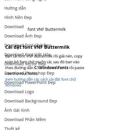
Hướng dẫn
Hình Nền Đẹp
Download
font VNF Buttermilk
Download Ảnh Đẹp
Download Font Chữ Đẹp
Cài đặt font VNF Buttermilk
Download Font Việt Hóa
Bạn tải font VNF Buttermilk rồi giải nén, copy 
toàn bộ font chữ muốn cài, sau đó bạn vào 
Download Vector Đẹp
theo đường dẫn 
C:\Windows\Fonts
 rồi paste 
Download Photoshop Đẹp
vào thư mục fonts.
Xem hướng dẫn các cách cài đặt font chữ 
Download PowerPoint Đẹp
Windows
Download Logo
Download Background Đẹp
Ảnh Gái Xinh
Download Phần Mềm
Thiết kế