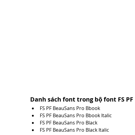
Danh sách font trong bộ font FS PF
FS PF BeauSans Pro Bbook
FS PF BeauSans Pro Bbook Italic
FS PF BeauSans Pro Black
FS PF BeauSans Pro Black Italic