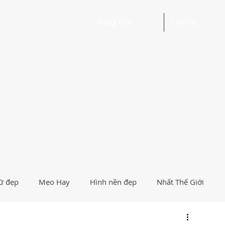
Trang Chủ
Liên hệ
ữ đẹp
Mẹo Hay
Hình nền đẹp
Nhất Thế Giới
Người Nổi Tiếng
Logo
Giải Trí
Hướng Dẫn