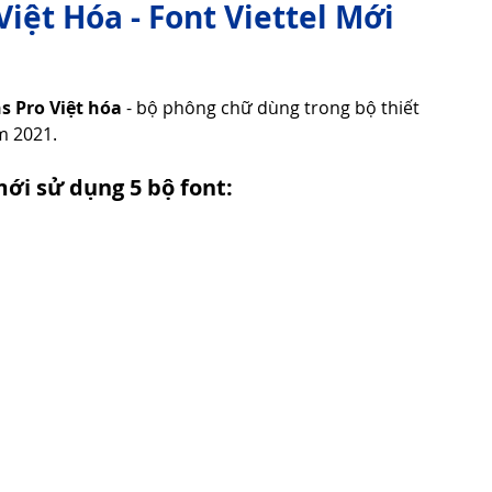
iệt Hóa - Font Viettel Mới
Tử Vi - Phong Thủy - Tâm Linh
Phong Tục Tập Quán
s Pro Việt hóa
 - bộ phông chữ dùng trong bộ thiết 
m 2021. 
Cuộc Sống
Công nghệ
Thiết Bị Số
ới sử dụng 5 bộ font: 
Thuật Tiện Ích
Phần Mềm - Ứng Dụng