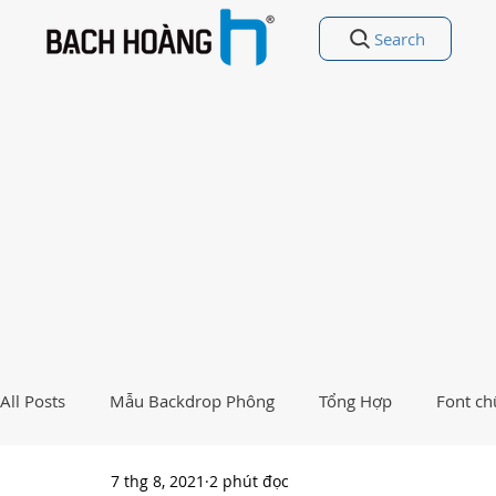
Search
All Posts
Mẫu Backdrop Phông
Tổng Hợp
Font ch
7 thg 8, 2021
2 phút đọc
Free Vectors
Nhất Việt Nam
Ảnh - Thiết kế đẹp