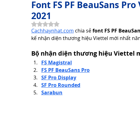
Font FS PF BeauSans Pro V
2021
Thơ Hay Thơ Vui
Lời Hay Ý Đẹp
Vì Sao, Tại Sao?
Đã xếp hạng NaN/5 sao.
Cachhaynhat.com
 chia sẻ 
font FS PF BeauSan
kế nhận diện thương hiệu Viettel mới nhất nă
Du Lịch
Sức Khỏe
Cách Làm Hay
Khám Phá 
Bộ nhận diện thương hiệu Viettel m
FS Magistral
FS PF BeauSans Pro
Công Nghệ Thông Tin
Khám Phá Công Nghệ
Thủ 
SF Pro Display
SF Pro Rounded
Sarabun
Sản Phẩm Công Nghệ
Hướng dẫn